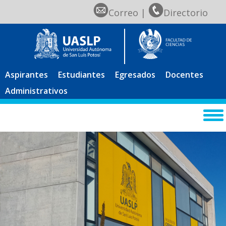
Correo
|
Directorio
Aspirantes
Estudiantes
Egresados
Docentes
Administrativos